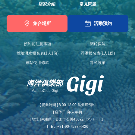
店家介紹
常見問題
集合場所
活動預約
預約前注意事項
關於保險
體驗潛水報名表(1人1份)
浮潛報名表(1人1份)
網站使用條款
隱私政策
Gigi
海洋俱樂部
MarineClub Gigi
[ 營業時間 ] 8:00-18:00 當天可預約
[ 店休日 ]年末年初
[ 地址 ]沖縄県うるま市石川430石川アパート1F
[ TEL ]+81-90-7587-4426