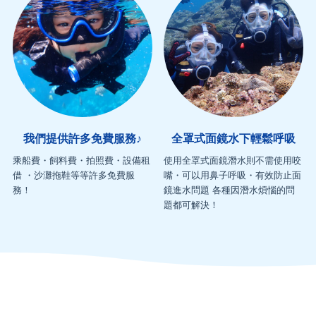
我們提供許多免費服務♪
全罩式面鏡水下輕鬆呼吸
乘船費・飼料費・拍照費・設備租
使用全罩式面鏡潛水則不需使用咬
借 ・沙灘拖鞋等等許多免費服
嘴・可以用鼻子呼吸・有效防止面
務！
鏡進水問題 各種因潛水煩惱的問
題都可解決！