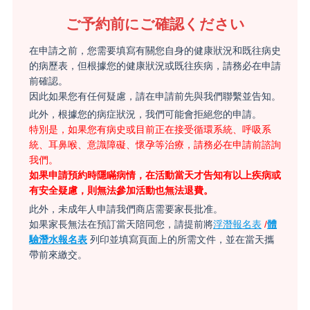
ご予約前にご確認ください
在申請之前，您需要填寫有關您自身的健康狀況和既往病史
的病歷表，但根據您的健康狀況或既往疾病，請務必在申請
前確認。
因此如果您有任何疑慮，請在申請前先與我們聯繫並告知。
此外，根據您的病症狀況，我們可能會拒絕您的申請。
特別是，如果您有病史或目前正在接受循環系統、呼吸系
統、耳鼻喉、意識障礙、懷孕等治療，請務必在申請前諮詢
我們。
如果申請預約時隱瞞病情，在活動當天才告知有以上疾病或
有安全疑慮，則無法參加活動也無法退費。
此外，未成年人申請我們商店需要家長批准。
如果家長無法在預訂當天陪同您，請提前將
浮潛報名表
/
體
驗潛水報名表
列印並填寫頁面上的所需文件，並在當天攜
帶前來繳交。