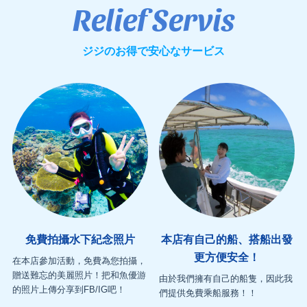
Relief Servis
ジジのお得で安心なサービス
免費拍攝水下紀念照片
本店有自己的船、搭船出發
更方便安全！
在本店參加活動，免費為您拍攝，
贈送難忘的美麗照片！把和魚優游
由於我們擁有自己的船隻，因此我
的照片上傳分享到FB/IG吧！
們提供免費乘船服務！！