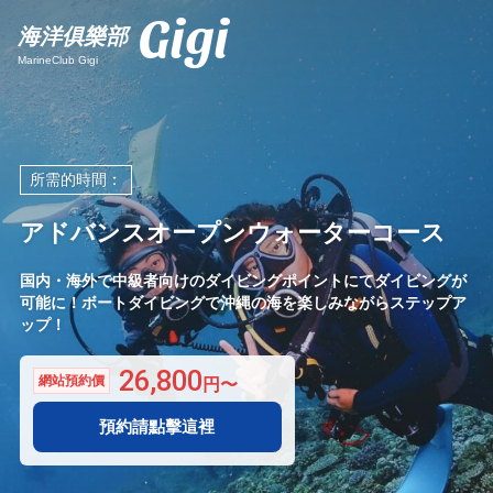
Gigi
海洋俱樂部
MarineClub Gigi
所需的時間：
アドバンスオープンウォーターコース
国内・海外で中級者向けのダイビングポイントにてダイビングが
可能に！ボートダイビングで沖縄の海を楽しみながらステップア
ップ！
26,800
網站預約價
預約請點擊這裡