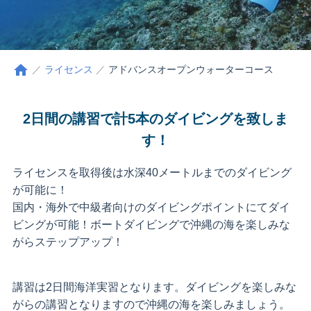
home
ライセンス
アドバンスオープンウォーターコース
2日間の講習で
計5本のダイビングを致しま
す！
ライセンスを取得後は水深40メートルまでのダイビング
が可能に！
国内・海外で中級者向けのダイビングポイントにてダイ
ビングが可能！ボートダイビングで沖縄の海を楽しみな
がらステップアップ！
講習は2日間海洋実習となります。ダイビングを楽しみな
がらの講習となりますので沖縄の海を楽しみましょう。