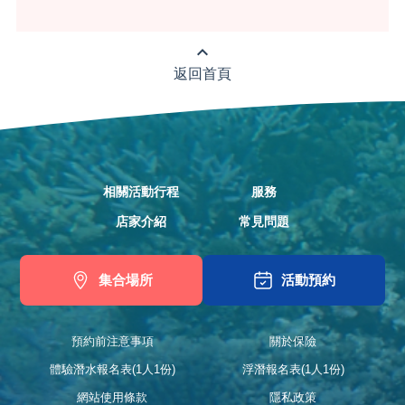
expand_less
返回首頁
相關活動行程
服務
店家介紹
常見問題
集合場所
活動預約
預約前注意事項
關於保險
體驗潛水報名表(1人1份)
浮潛報名表(1人1份)
網站使用條款
隱私政策