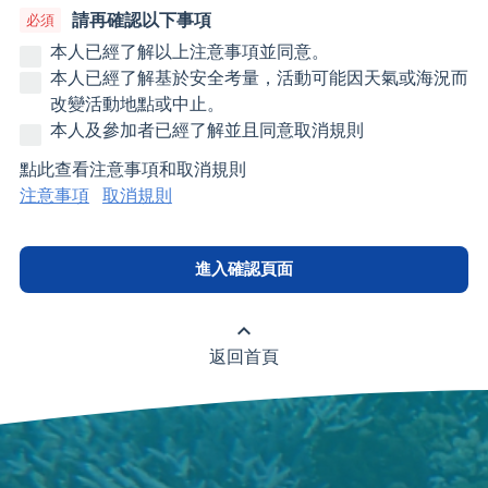
請再確認以下事項
本人已經了解以上注意事項並同意。
本人已經了解基於安全考量，活動可能因天氣或海況而
改變活動地點或中止。
本人及參加者已經了解並且同意取消規則
點此查看注意事項和取消規則
注意事項
取消規則
expand_less
返回首頁