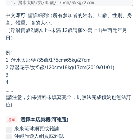
中文即可: 請詳細列出所有參加者的姓名、年齡、性別、身
高、體重、腳的大小。
（浮潛實歲2歲以上~未滿 12歲請額外寫上出生西元年月
日）
例:
1. 潛水太郎/男/35歲/175cm/65kg/27cm
2.浮潛花子/女/5歲/120cm/19kg/17cm(2019/01/01)
3.
4.
......
(請注意，如果資料未填寫完全，則無法完成預約也無法訂
位)
選擇本店契機(可複選)
來來琉球網頁或雜誌
沖繩旅遊人網頁或雜誌