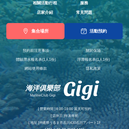
相關活動行程
服務
店家介紹
常見問題
集合場所
活動預約
預約前注意事項
關於保險
體驗潛水報名表(1人1份)
浮潛報名表(1人1份)
網站使用條款
隱私政策
Gigi
海洋俱樂部
MarineClub Gigi
[ 營業時間 ] 8:00-18:00 當天可預約
[ 店休日 ]年末年初
[ 地址 ]沖縄県うるま市石川430石川アパート1F